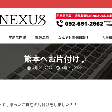
不用品回収
買取品目
なんでも高価買取！！
会社
熊本へお片付け♪
最
4月 21, 2022
4月 21, 2022
終
更
新
日
時
:
ってしまったご自宅の片付けをしました！！