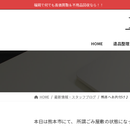
コ
ナ
福岡で何でも高価買取＆不用品回収なら！！
ン
ビ
テ
ゲ
ン
ー
ツ
シ
へ
ョ
HOME
遺品整理
ス
ン
キ
に
ッ
移
プ
動
HOME
最新情報・スタッフブログ
熊本へお片付け♪
本日は熊本市にて、 所謂ごみ屋敷の状態にな